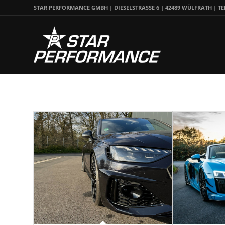
STAR PERFORMANCE GMBH | DIESELSTRASSE 6 | 42489 WÜLFRATH | TEL.: