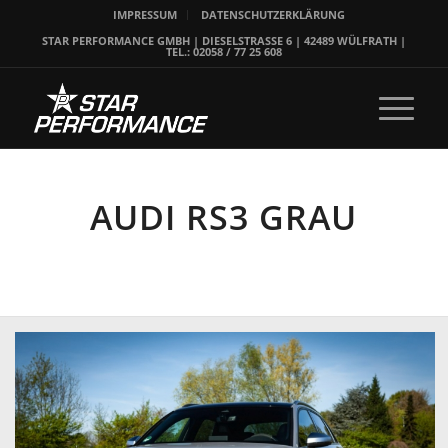
IMPRESSUM
DATENSCHUTZERKLÄRUNG
STAR PERFORMANCE GMBH | DIESELSTRASSE 6 | 42489 WÜLFRATH |
TEL.: 02058 / 77 25 608
AUDI RS3 GRAU