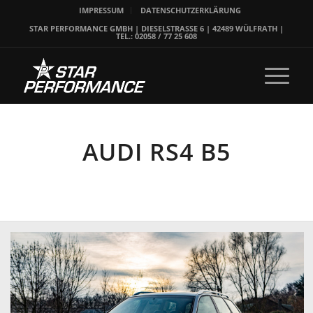
IMPRESSUM
DATENSCHUTZERKLÄRUNG
STAR PERFORMANCE GMBH | DIESELSTRASSE 6 | 42489 WÜLFRATH |
TEL.: 02058 / 77 25 608
AUDI RS4 B5