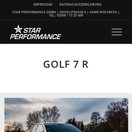
IMPRESSUM
DATENSCHUTZERKLÄRUNG
STAR PERFORMANCE GMBH | DIESELSTRASSE 6 | 42489 WÜLFRATH |
TEL.: 02058 / 77 25 608
GOLF 7 R