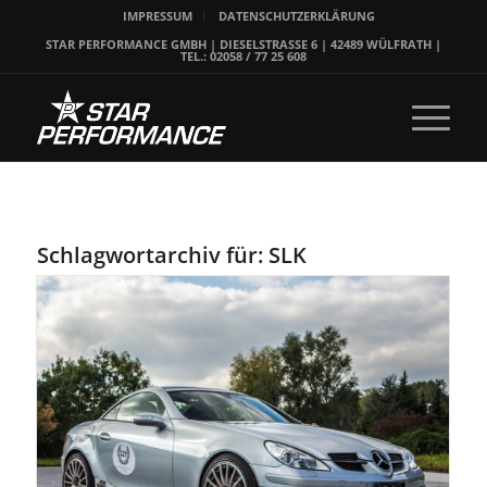
IMPRESSUM
DATENSCHUTZERKLÄRUNG
STAR PERFORMANCE GMBH | DIESELSTRASSE 6 | 42489 WÜLFRATH |
TEL.: 02058 / 77 25 608
Schlagwortarchiv für:
SLK