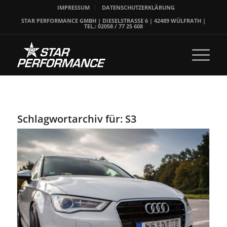
IMPRESSUM
DATENSCHUTZERKLÄRUNG
STAR PERFORMANCE GMBH | DIESELSTRASSE 6 | 42489 WÜLFRATH |
TEL.: 02058 / 77 25 608
Schlagwortarchiv für:
S3