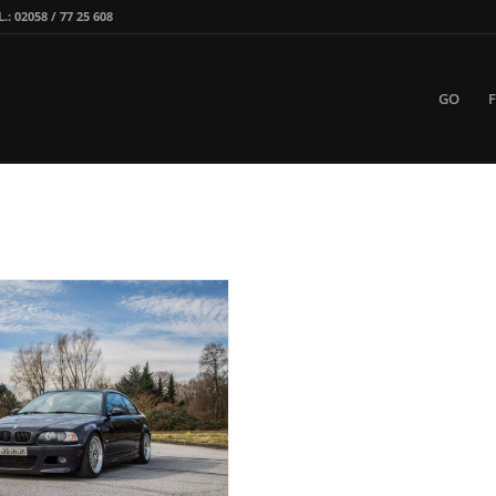
 02058 / 77 25 608
GO