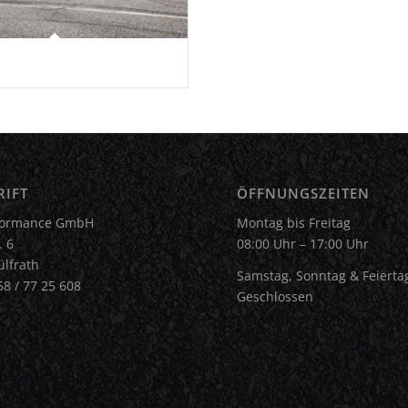
RIFT
ÖFFNUNGSZEITEN
rformance GmbH
Montag bis Freitag
. 6
08:00 Uhr – 17:00 Uhr
lfrath
Samstag, Sonntag & Feierta
58 / 77 25 608
Geschlossen