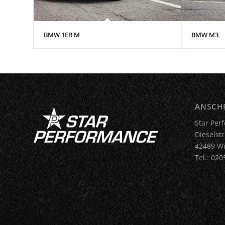
BMW 1ER M
BMW M3
ANSCH
Star Pe
Dieselstr
42489 Wü
Tel.: 020