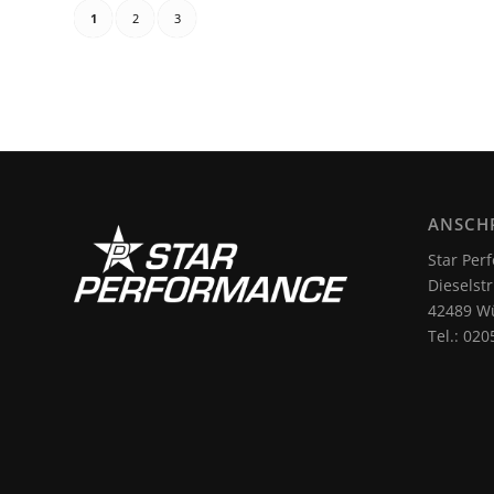
1
2
3
ANSCH
Star Pe
Dieselstr
42489 Wü
Tel.: 020