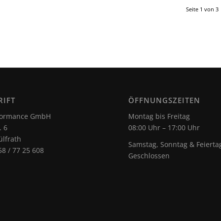
Seite 1 von 3
RIFT
ÖFFNUNGSZEITEN
rformance GmbH
Montag bis Freitag
. 6
08:00 Uhr – 17:00 Uhr
lfrath
Samstag, Sonntag & Feierta
58 / 77 25 608
Geschlossen