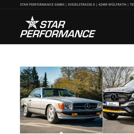
STAR PERFORMANCE GMBH | DIESELSTRASSE 6 | 42489 WÜLFRATH | TEL.: