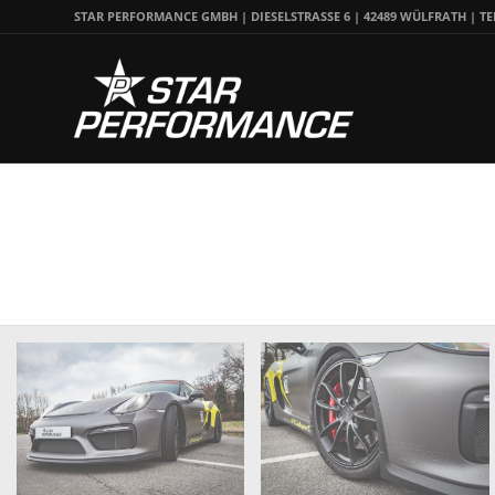
STAR PERFORMANCE GMBH | DIESELSTRASSE 6 | 42489 WÜLFRATH | TEL.: