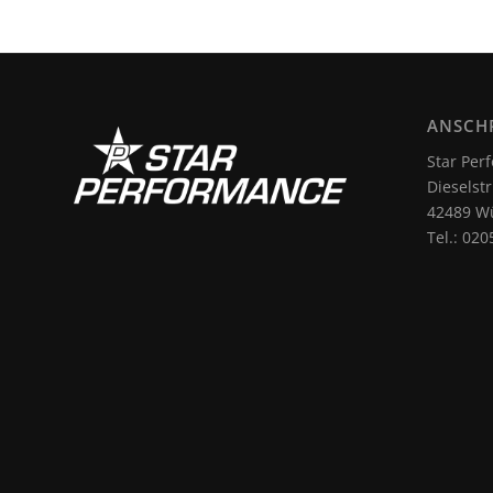
ANSCH
Star Pe
Dieselstr
42489 Wü
Tel.: 020