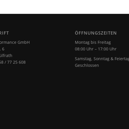
RIFT
ÖFFNUNGSZEITEN
rformance GmbH
Montag bis Freitag
. 6
08:00 Uhr – 17:00 Uhr
lfrath
Samstag, Sonntag & Feierta
58 / 77 25 608
Geschlossen