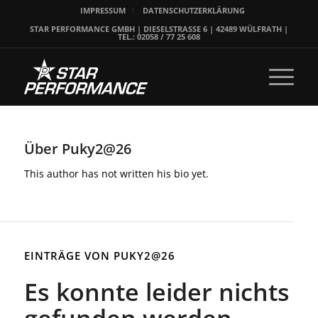
IMPRESSUM
DATENSCHUTZERKLÄRUNG
STAR PERFORMANCE GMBH | DIESELSTRASSE 6 | 42489 WÜLFRATH |
TEL.: 02058 / 77 25 608
Über
Puky2@26
This author has not written his bio yet.
EINTRÄGE VON PUKY2@26
Es konnte leider nichts
gefunden werden